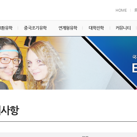
HOME
교환유학
중국조기유학
연계형유학
대학진학
커뮤니티
지사항