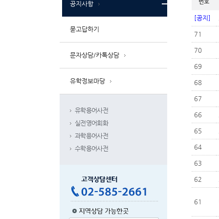
번호
공지사항
[공지]
묻고답하기
71
70
문자상담/카톡상담
69
유학정보마당
68
67
유학용어사전
66
실전영어회화
65
과학용어사전
64
수학용어사전
63
62
61